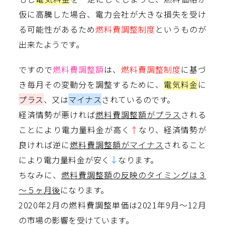
仮に高騰した場合、電力会社が大きな損失を受け
る可能性があるため
燃料費調整制度
というものが
出来たようです。
ですので
燃料費調整額
は、
燃料費調整制度
に基づ
き毎月その変動分を調整するために、
電気料金
に
プラス
、又は
マイナス
されているのです。
経済情勢が悪ければ
燃料費調整額がプラス
される
ことにより電力量料金が高く
↑
なり、経済情勢が
良ければ逆に
燃料費調整額がマイナス
されること
により電力量料金が安く
↓
なります。
ちなみに、
燃料費調整額の反映のタイミングは３
～５ヶ月後
になります。
2020年2月の燃料費調整単価は2021年9月～12月
の市場の影響を受けています。