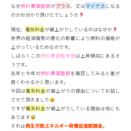
なぜ
燃料費調整額
が
プラス
、又は
マイナス
になる
のかお分かり頂けたでしょうか
現在、
電気料金
が値上がりしているのはなぜか
世界の経済情勢の悪化の影響により燃料の価格が
上がっているためなのです。
しばらくこの
燃料費調整単価
は上昇傾向にあるそ
うです。
去年と今年の
燃料費調整額
を確認してみると差が
良くわかるかと思います。
今回は
電気料金
の値上がりの理由についてお話し
させて頂きました
ですが
電気料金
が値上がりしている理由は他にも
あります
それは
再生可能エネルギー発電促進賦課金
。