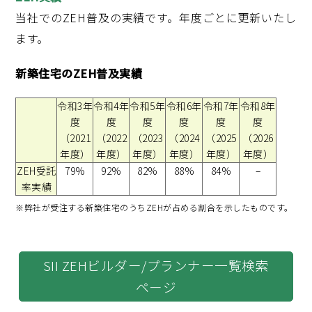
当社でのZEH普及の実績です。年度ごとに更新いたし
ます。
新築住宅のZEH普及実績
令和3年
令和4年
令和5年
令和6年
令和7年
令和8年
度
度
度
度
度
度
（2021
（2022
（2023
（2024
（2025
（2026
年度）
年度）
年度）
年度）
年度）
年度）
ZEH受託
79%
92%
82%
88%
84%
–
率実績
※弊社が受注する新築住宅のうちZEHが占める割合を示したものです。
SII ZEHビルダー/プランナー一覧検索
ページ