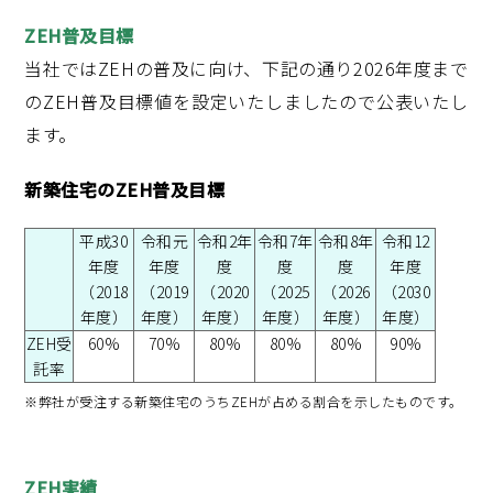
ZEH普及目標
当社ではZEHの普及に向け、下記の通り2026年度まで
のZEH普及目標値を設定いたしましたので公表いたし
ます。
新築住宅のZEH普及目標
平成30
令和元
令和2年
令和7年
令和8年
令和12
年度
年度
度
度
度
年度
（2018
（2019
（2020
（2025
（2026
（2030
年度）
年度）
年度）
年度）
年度）
年度）
ZEH受
60%
70%
80%
80%
80%
90%
託率
※弊社が受注する新築住宅のうちZEHが占める割合を示したものです。
ZEH実績