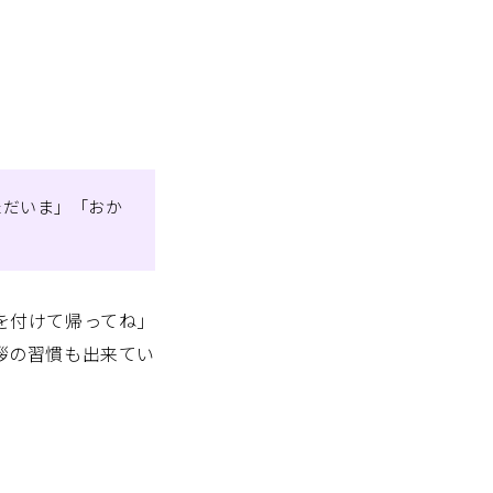
ただいま」「おか
。
を付けて帰ってね」
拶の習慣も出来てい