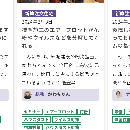
新築注文住宅
新築注
2024年2月6日
2024年
ます
標準施工のエアープロットが花
後悔し
めに
粉やウイルスなどを分解してく
ってお
れる！
ムの基
です
こんにちは、結城建設の総務担当、
こんに
「花
かわちゃんです 全国的に寒波に見
ちゃん
で、
舞われ、関東では雪による影響がで
お話しま
ているようですね 能登半
法が改
総務
かわちゃん
セミナー
エアープロット
花粉
設備
ハウスダスト
ウイルス対策
気密性
花粉対策
ハウスダスト対策