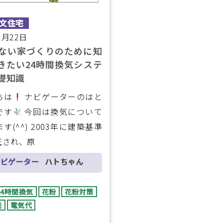
文住宅
1月22日
ない家づくりのために知
きたい24時間換気システ
礎知識
ちは
ナビゲーターのはと
です
今回は換気について
す(^^) 2003年に建築基準
正され、原
ナビゲーター
ハトちゃん
24時間換気
花粉
花粉対策
能
電気代