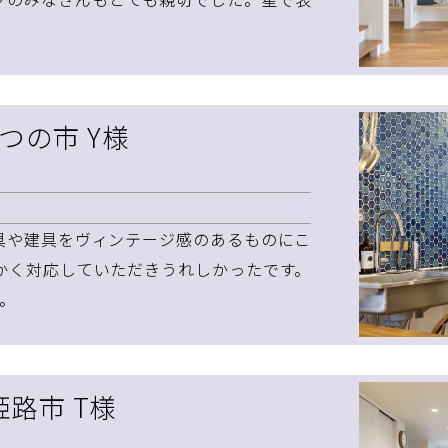
。
つの市 Y様
具や建具をヴィンテージ感のあるものにこ
かく対応していただきうれしかったです。
た。
姫路市 T様