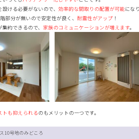
を設ける必要がないので、
効率的な間取りの配置が可能
にな
2階部分が無いので安定性が良く、
耐震性がアップ
！
が集約できるので、
家族のコミュニケーションが増えます
。
ストも抑えられる
のもメリットの一つです。
ス10号地のみどころ