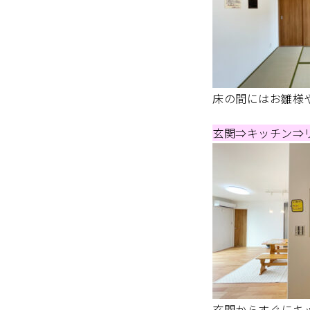
床の間にはお雛様
玄関⇒キッチン⇒
玄関からすぐにキ