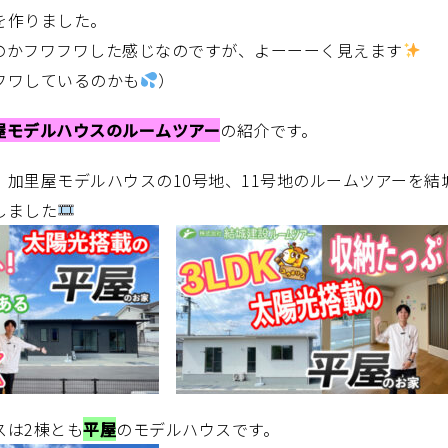
を作りました。
のかフワフワした感じなのですが、よーーーく見えます
フワしているのかも
）
屋モデルハウスのルームツアー
の紹介です。
加里屋モデルハウスの10号地、11号地のルームツアーを結城建
しました
スは2棟とも
平屋
のモデルハウスです。