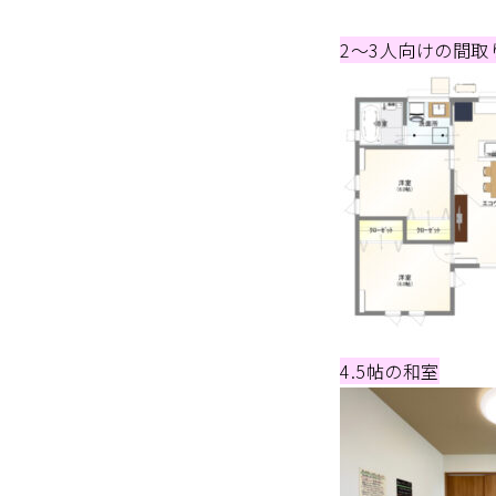
2～3人向けの間取
4.5帖の和室