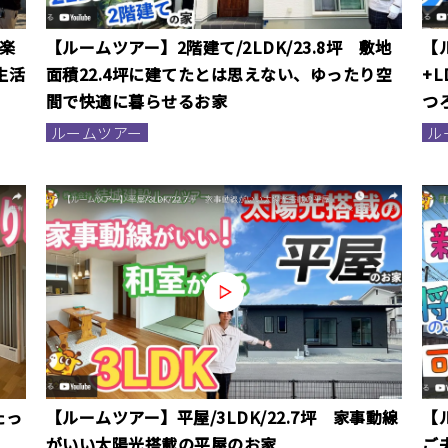
音楽
【ルームツアー】2階建て/2LDK/23.8坪 敷地
【
生活
面積22.4坪に建てたとは思えない、ゆったり空
+
間で快適に暮らせるお家
つ
ルームツアー
ル
たっ
【ルームツアー】平屋/3LDK/22.7坪 家事動線
【
がいい太陽光搭載の平屋のお家
ご