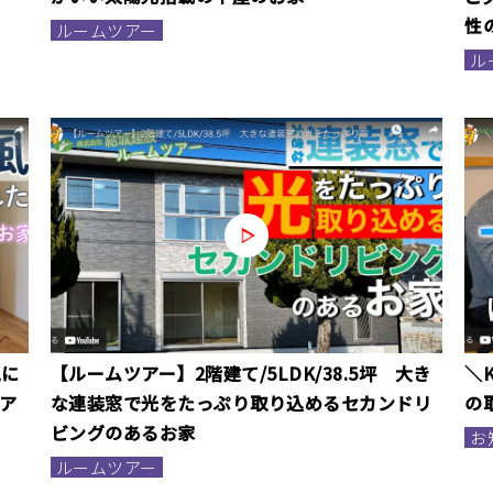
性
ルームツアー
ル
観に
【ルームツアー】2階建て/5LDK/38.5坪 大き
＼K
ア
な連装窓で光をたっぷり取り込めるセカンドリ
の
ビングのあるお家
お
ルームツアー