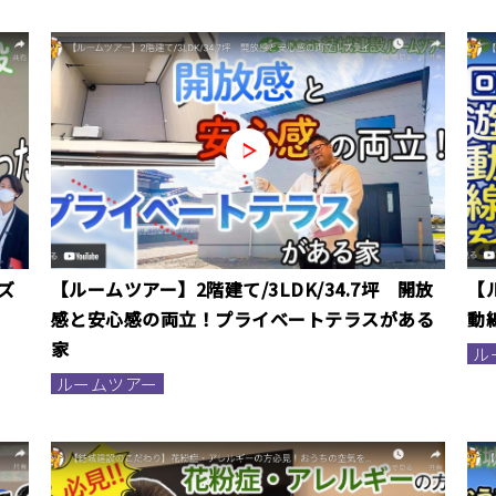
ズ
【ルームツアー】2階建て/3LDK/34.7坪 開放
【
感と安心感の両立！プライベートテラスがある
動
家
ル
ルームツアー