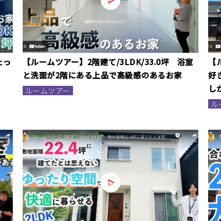
たっ
【ルームツアー】2階建て/3LDK/33.0坪 浴室
【
と洗面が2階にある上品で高級感のあるお家
好
し
ルームツアー
ル